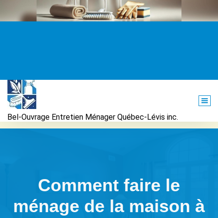
Aller
au
contenu
Bel-Ouvrage Entretien Ménager Québec-Lévis inc.
Comment faire le
ménage de la maison à