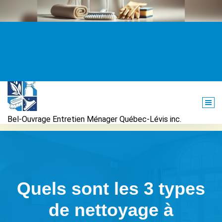
Aller
au
contenu
Bel-Ouvrage Entretien Ménager Québec-Lévis inc.
Quels sont les 3 types
de nettoyage à